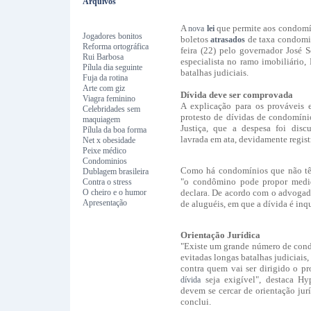
Arquivos
A
que permite aos condomín
nova
lei
Jogadores bonitos
boletos
de taxa condomin
atrasados
Reforma ortográfica
feira (22) pelo governador José 
Rui Barbosa
especialista no ramo imobiliário,
Pílula dia seguinte
batalhas judiciais.
Fuja da rotina
Arte com giz
Dívida deve ser comprovada
Viagra feminino
A explicação para os prováveis 
Celebridades sem
protesto de dívidas de condomíni
maquiagem
Justiça, que a despesa foi dis
Pílula da boa forma
lavrada em ata, devidamente regis
Net x obesidade
Peixe médico
Condominios
Como há condomínios que não têm
Dublagem brasileira
"o condômino pode propor medida
Contra o stress
O cheiro e o humor
declara. De acordo com o advogad
Apresentação
de aluguéis, em que a dívida é inq
Orientação Jurídica
"Existe um grande número de cond
evitadas longas batalhas judiciais
contra quem vai ser dirigido o pro
seja exigível", destaca Hyp
dívida
devem se cercar de orientação jurí
conclui.