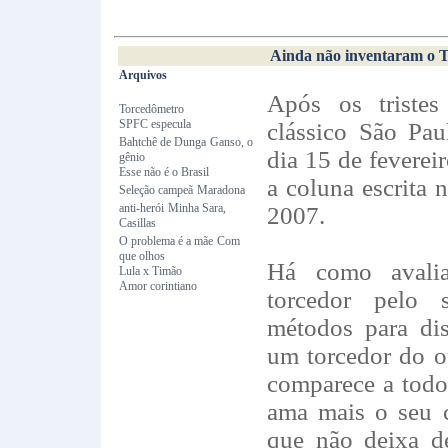
Ainda não inventaram o 
Arquivos
Após os tristes
Torcedômetro
SPFC especula
clássico São Pau
Bahtchê de Dunga
Ganso, o
dia 15 de feverei
gênio
Esse não é o Brasil
a coluna escrita 
Seleção campeã
Maradona
anti-herói
Minha Sara,
2007.
Casillas
O problema é a mãe
Com
que olhos
Há como aval
Lula x Timão
Amor corintiano
torcedor pelo 
métodos para dis
um torcedor do o
comparece a todo
ama mais o seu 
que não deixa de