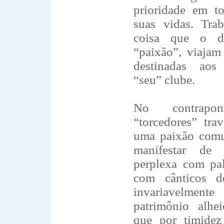
prioridade em t
suas vidas. Tr
coisa que o d
“paixão”, viajam
destinadas ao
“seu” clube.
No contrapo
“torcedores” tra
uma paixão comu
manifestar de
perplexa com pala
com cânticos d
invariavelme
patrimônio alhe
que por timidez