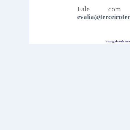
Fale com 
evalia@terceirot
www.giginarede.com.