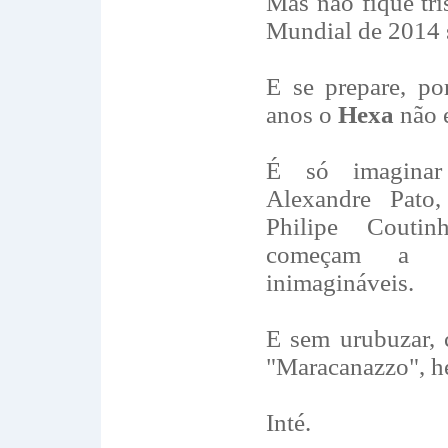
Mas não fique tr
Mundial de 2014 s
E se prepare, po
anos o
Hexa
não 
É só imagina
Alexandre Pato
Philipe Couti
começam a g
inimagináveis.
E sem urubuzar, 
"Maracanazzo", he
Inté.