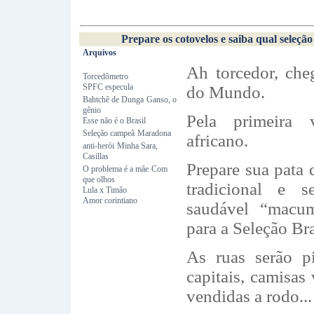
Prepare os cotovelos e saiba qual seleç
Arquivos
Ah torcedor, ch
Torcedômetro
SPFC especula
do Mundo.
Bahtchê de Dunga
Ganso, o
gênio
Pela primeira 
Esse não é o Brasil
Seleção campeã
Maradona
africano.
anti-herói
Minha Sara,
Casillas
Prepare sua pata 
O problema é a mãe
Com
que olhos
tradicional e 
Lula x Timão
Amor corintiano
saudável “macum
para a Seleção Bra
As ruas serão p
capitais, camisas
vendidas a rodo...