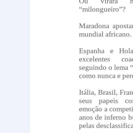
Ou virará 
“milongueiro”?
Maradona apostar
mundial africano.
Espanha e Hol
excelentes coa
seguindo o lema 
como nunca e pe
Itália, Brasil, Fr
seus papeis co
emoção a competiç
anos de inferno 
pelas desclassific