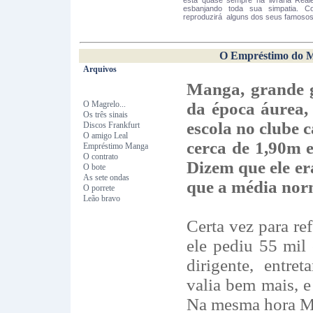
está quase sempre na livraria Reale
esbanjando toda sua simpatia. Co
reproduzirá alguns dos seus famosos
O Empréstimo do 
Arquivos
Manga, grande g
O Magrelo...
da época áurea, 
Os três sinais
escola no clube c
Discos Frankfurt
O amigo Leal
cerca de 1,90m e 
Empréstimo Manga
O contrato
Dizem que ele er
O bote
As sete ondas
que a média nor
O porrete
Leão bravo
Certa vez para re
ele pediu 55 mil 
dirigente, entre
valia bem mais, e
Na mesma hora M