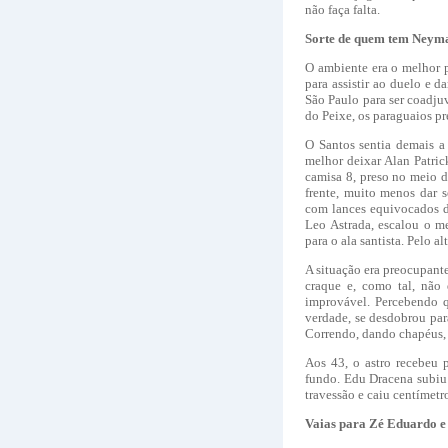
não faça falta.
Sorte de quem tem Neym
O ambiente era o melhor 
para assistir ao duelo e 
São Paulo para ser coadju
do Peixe, os paraguaios p
O Santos sentia demais 
melhor deixar Alan Patri
camisa 8, preso no meio 
frente, muito menos dar s
com lances equivocados de
Leo Astrada, escalou o m
para o ala santista. Pelo 
A situação era preocupant
craque e, como tal, não 
improvável. Percebendo q
verdade, se desdobrou par
Correndo, dando chapéus, 
Aos 43, o astro recebeu 
fundo. Edu Dracena subiu
travessão e caiu centímetr
Vaias para Zé Eduardo e 