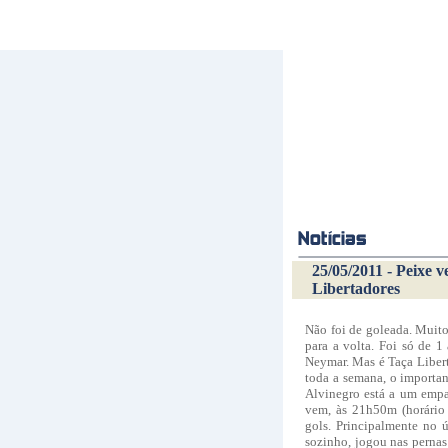
25/05/2011 - Peixe 
Libertadores
Não foi de goleada. Muit
para a volta. Foi só de 1
Neymar. Mas é Taça Libert
toda a semana, o importan
Alvinegro está a um empat
vem, às 21h50m (horário 
gols. Principalmente no 
sozinho, jogou nas pernas