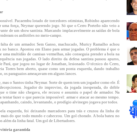
ar
possível. Pacaembu lotado de torcedores otimistas, Robinho aparecendo
dar uma força, Neymar querendo jogo. Só que o Cerro Porteño não veio a
vante de um show santista. Marcando implacavelmente as saídas de bola
renderam os anfitriões no meio-campo.
a falta de um armador. Sem Ganso, machucado, Muricy Ramalho achou
ck no banco. Apostou em Elano para armar jogadas. O problema é que o
de uma multidão de camisas vermelhas, não conseguia prender a bola na
equência nas jogadas. O lado direito da defesa santista passou apuros,
 Pará, que jogou no lugar de Jonathan, lesionado. O técnico do Cerro,
eia Torres bem aberto, quase como um ponta esquerda, dando trabalho
alto, os paraguaios ameaçavam em alguns lances.
e, mas o Santos tinha Neymar. Sorte de quem tem um jogador como ele. É
decepcionou. Jogador do improviso, da jogada inesperada, do drible
ue o time não chegava, ele recuou e assumiu o papel de armador. Na
a tentar fazer o que parecia impossível: armar e atacar ao mesmo tempo.
apanhando, caindo, levantando, o prodígio alvinegro jogava por todos.
pela esquerda, foi deixando marcadores para trás e cruzou da linha de
 mais do que todo mundo e cabeceou. Um gol chorado. A bola bateu no
os além da linha fatal. Um gol de Libertadores.
vitória garantida