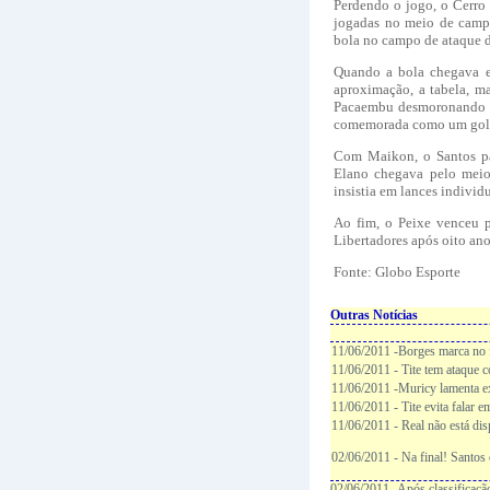
Perdendo o jogo, o Cerro
jogadas no meio de campo
bola no campo de ataque d
Quando a bola chegava e
aproximação, a tabela, ma
Pacaembu desmoronando em
comemorada como um gol p
Com Maikon, o Santos pas
Elano chegava pelo meio
insistia em lances individ
Ao fim, o Peixe venceu p
Libertadores após oito ano
Fonte: Globo Esporte
Outras Notícias
11/06/2011 -Borges marca no f
11/06/2011 - Tite tem ataque c
11/06/2011 -Muricy lamenta e
11/06/2011 - Tite evita falar 
11/06/2011 - Real não está di
02/06/2011 - Na final! Santos
02/06/2011 -Após classificaçã