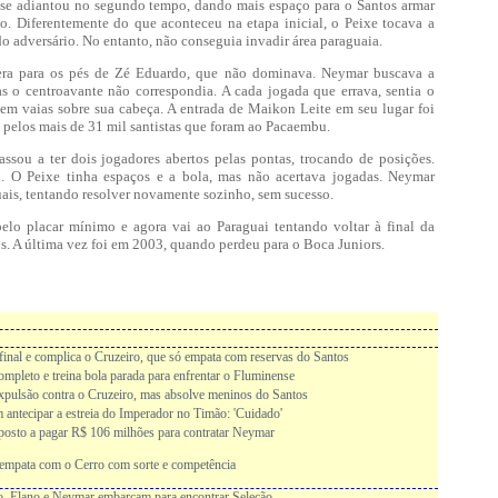
 se adiantou no segundo tempo, dando mais espaço para o Santos armar
. Diferentemente do que aconteceu na etapa inicial, o Peixe tocava a
o adversário. No entanto, não conseguia invadir área paraguaia.
ra para os pés de Zé Eduardo, que não dominava. Neymar buscava a
s o centroavante não correspondia. A cada jogada que errava, sentia o
 vaias sobre sua cabeça. A entrada de Maikon Leite em seu lugar foi
elos mais de 31 mil santistas que foram ao Pacaembu.
sou a ter dois jogadores abertos pelas pontas, trocando de posições.
. O Peixe tinha espaços e a bola, mas não acertava jogadas. Neymar
uais, tentando resolver novamente sozinho, sem sucesso.
elo placar mínimo e agora vai ao Paraguai tentando voltar à final da
s. A última vez foi em 2003, quando perdeu para o Boca Juniors.
inal e complica o Cruzeiro, que só empata com reservas do Santos
ompleto e treina bola parada para enfrentar o Fluminense
xpulsão contra o Cruzeiro, mas absolve meninos do Santos
em antecipar a estreia do Imperador no Timão: 'Cuidado'
sposto a pagar R$ 106 milhões para contratar Neymar
 empata com o Cerro com sorte e competência
o, Elano e Neymar embarcam para encontrar Seleção