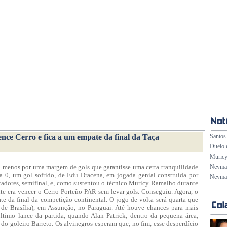
vence Cerro e fica a um empate da final da Taça
Santos 
Duelo 
Muricy
o menos por uma margem de gols que garantisse uma certa tranquilidade
Neymar 
 a 0, um gol sofrido, de Edu Dracena, em jogada genial construída por
Neymar
adores, semifinal, e, como sustentou o técnico Muricy Ramalho durante
te era vencer o Cerro Porteño-PAR sem levar gols. Conseguiu. Agora, o
e da final da competição continental. O jogo de volta será quarta que
de Brasília), em Assunção, no Paraguai. Até houve chances para mais
último lance da partida, quando Alan Patrick, dentro da pequena área,
 do goleiro Barreto. Os alvinegros esperam que, no fim, esse desperdício