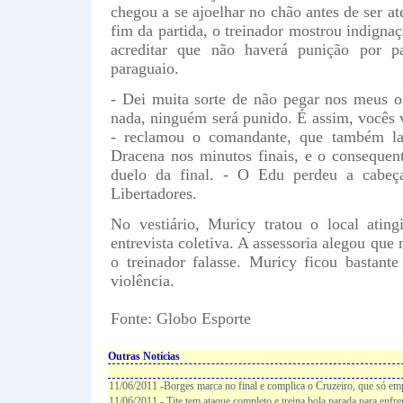
chegou a se ajoelhar no chão antes de ser at
fim da partida, o treinador mostrou indigna
acreditar que não haverá punição por 
paraguaio.
- Dei muita sorte de não pegar nos meus o
nada, ninguém será punido. É assim, vocês v
- reclamou o comandante, que também l
Dracena nos minutos finais, e o consequen
duelo da final. - O Edu perdeu a cabeça
Libertadores.
No vestiário, Muricy tratou o local atin
entrevista coletiva. A assessoria alegou que
o treinador falasse. Muricy ficou bastant
violência.
Fonte: Globo Esporte
Outras Notícias
11/06/2011 -Borges marca no final e complica o Cruzeiro, que só em
11/06/2011 - Tite tem ataque completo e treina bola parada para enfr