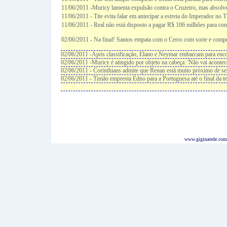
11/06/2011 -Muricy lamenta expulsão contra o Cruzeiro, mas absolv
11/06/2011 - Tite evita falar em antecipar a estreia do Imperador no 
11/06/2011 - Real não está disposto a pagar R$ 106 milhões para co
02/06/2011 - Na final! Santos empata com o Cerro com sorte e comp
02/06/2011 -Após classificação, Elano e Neymar embarcam para enco
02/06/2011 -Muricy é atingido por objeto na cabeça: 'Não vai acontec
02/06/2011 - Corinthians admite que Renan está muito próximo de ser
02/06/2011 - Timão empresta Edno para a Portuguesa até o final da 
www.giginarede.com.