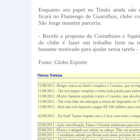
Enquanto seu papel no Timão ainda não es
ficará no Flamengo de Guarulhos, clube c
São Jorge mantém parceria.
- Recebi a proposta do Corinthians e fique
do clube é fazer um trabalho forte na re
bastante motivado para ajudar nessa tarefa -
Fonte: Globo Esporte
Outras Notícias
11/06/2011 -Borges marca no final e complica o Cruzeiro, que só em
11/06/2011 - Tite tem ataque completo e treina bola parada para enfr
11/06/2011 -Muricy lamenta expulsão contra o Cruzeiro, mas absolv
11/06/2011 - Tite evita falar em antecipar a estreia do Imperador no 
11/06/2011 - Real não está disposto a pagar R$ 106 milhões para co
02/06/2011 - Na final! Santos empata com o Cerro com sorte e comp
02/06/2011 -Após classificação, Elano e Neymar embarcam para enco
02/06/2011 -Muricy é atingido por objeto na cabeça: 'Não vai acontec
02/06/2011 - Corinthians admite que Renan está muito próximo de ser