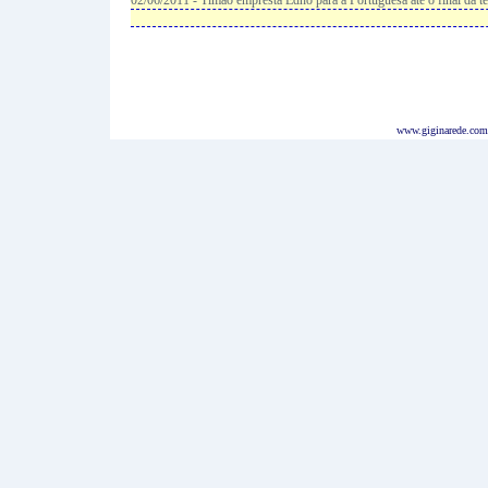
02/06/2011 - Timão empresta Edno para a Portuguesa até o final da 
www.giginarede.com.