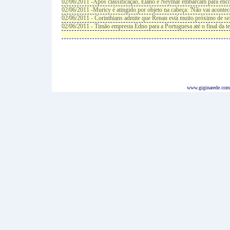
02/06/2011 -Após classificação, Elano e Neymar embarcam para enco
02/06/2011 -Muricy é atingido por objeto na cabeça: 'Não vai acontec
02/06/2011 - Corinthians admite que Renan está muito próximo de ser
02/06/2011 - Timão empresta Edno para a Portuguesa até o final da 
www.giginarede.com.