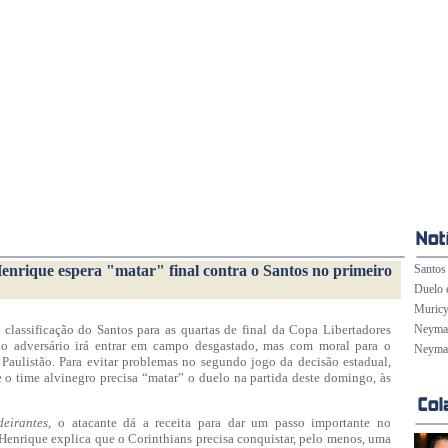
Henrique espera "matar" final contra o Santos no primeiro
Santos 
Duelo 
Muricy
classificação do Santos para as quartas de final da Copa Libertadores
Neymar 
o adversário irá entrar em campo desgastado, mas com moral para o
Neymar
 Paulistão. Para evitar problemas no segundo jogo da decisão estadual,
 o time alvinegro precisa “matar” o duelo na partida deste domingo, às
eirantes
, o atacante dá a receita para dar um passo importante no
 Henrique explica que o Corinthians precisa conquistar, pelo menos, uma