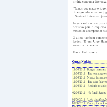
vitória com uma diferença 
“Temos que matar o jogo 
times grandes e vamos jog
o Santos é forte e tem jo
Jorge exalta o seu posi
decisivo para o esquema 
missão de acompanhar os la
O atleta também comemor
lesões. “É um Jorge Henr
encerrou o atacante.
Fonte: Uol Esporte
Outras Notícias
11/06/2011 -Borges marca no f
11/06/2011 - Tite tem ataque c
11/06/2011 -Muricy lamenta e
11/06/2011 - Tite evita falar 
11/06/2011 - Real não está di
02/06/2011 - Na final! Santos
02/06/2011 -Após classificaçã
02/06/2011 -Muricy é atingido 