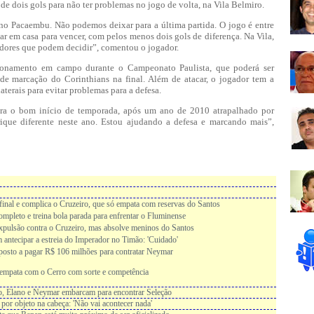
de dois gols para não ter problemas no jogo de volta, na Vila Belmiro.
no Pacaembu. Não podemos deixar para a última partida. O jogo é entre
ar em casa para vencer, com pelos menos dois gols de diferença. Na Vila,
gadores que podem decidir”, comentou o jogador.
cionamento em campo durante o Campeonato Paulista, que poderá ser
de marcação do Corinthians na final. Além de atacar, o jogador tem a
terais para evitar problemas para a defesa.
a o bom início de temporada, após um ano de 2010 atrapalhado por
ique diferente neste ano. Estou ajudando a defesa e marcando mais”,
inal e complica o Cruzeiro, que só empata com reservas do Santos
ompleto e treina bola parada para enfrentar o Fluminense
xpulsão contra o Cruzeiro, mas absolve meninos do Santos
em antecipar a estreia do Imperador no Timão: 'Cuidado'
sposto a pagar R$ 106 milhões para contratar Neymar
 empata com o Cerro com sorte e competência
o, Elano e Neymar embarcam para encontrar Seleção
por objeto na cabeça: 'Não vai acontecer nada'