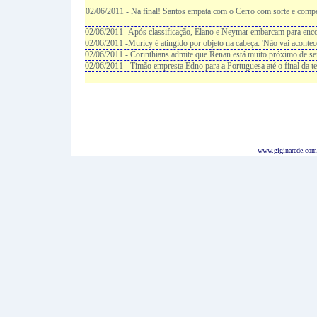
02/06/2011 - Na final! Santos empata com o Cerro com sorte e comp
02/06/2011 -Após classificação, Elano e Neymar embarcam para enco
02/06/2011 -Muricy é atingido por objeto na cabeça: 'Não vai acontec
02/06/2011 - Corinthians admite que Renan está muito próximo de ser
02/06/2011 - Timão empresta Edno para a Portuguesa até o final da 
www.giginarede.com.