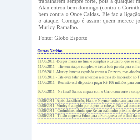
trabalharem sempre forte, pois a qualquer
Alan entrou bem domingo (contra o Corinth
bem contra o Once Caldas. Ele faz a ligação
o ataque. Comigo é assim: quem merece jog
Muricy Ramalho.
Fonte: Globo Esporte
Outras Notícias
11/06/2011 -Borges marca no final e complica o Cruzeiro, que só em
11/06/2011 - Tite tem ataque completo e treina bola parada para enfr
11/06/2011 -Muricy lamenta expulsão contra o Cruzeiro, mas absolv
11/06/2011 - Tite evita falar em antecipar a estreia do Imperador no 
11/06/2011 - Real não está disposto a pagar R$ 106 milhões para co
02/06/2011 - Na final! Santos empata com o Cerro com sorte e comp
02/06/2011 -Após classificação, Elano e Neymar embarcam para enco
02/06/2011 -Muricy é atingido por objeto na cabeça: 'Não vai acontec
02/06/2011 - Corinthians admite que Renan está muito próximo de ser
02/06/2011 - Timão empresta Edno para a Portuguesa até o final da 