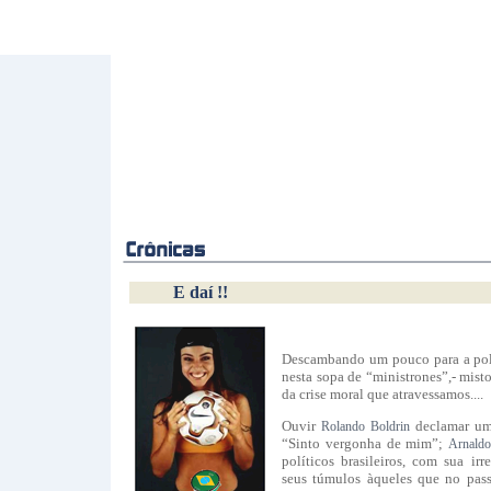
E daí !!
Descambando um pouco para a polí
nesta sopa de “ministrones”,- misto
da crise moral que atravessamos....
Ouvir
declamar um
Rolando Boldrin
“Sinto vergonha de mim”;
Arnald
políticos brasileiros, com sua ir
seus túmulos àqueles que no pass