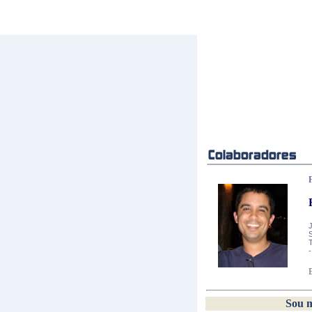
S
-
Sou m