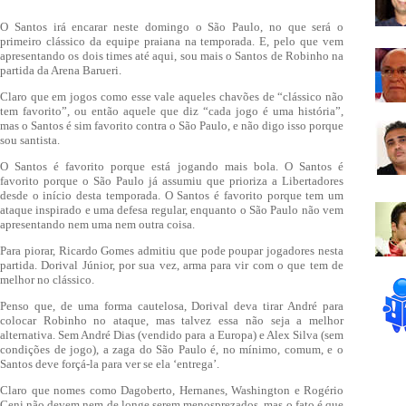
O Santos irá encarar neste domingo o São Paulo, no que será o
primeiro clássico da equipe praiana na temporada. E, pelo que vem
apresentando os dois times até aqui, sou mais o Santos de Robinho na
partida da Arena Barueri.
Claro que em jogos como esse vale aqueles chavões de “clássico não
tem favorito”, ou então aquele que diz “cada jogo é uma história”,
mas o Santos é sim favorito contra o São Paulo, e não digo isso porque
sou santista.
O Santos é favorito porque está jogando mais bola. O Santos é
favorito porque o São Paulo já assumiu que prioriza a Libertadores
desde o início desta temporada. O Santos é favorito porque tem um
ataque inspirado e uma defesa regular, enquanto o São Paulo não vem
apresentando nem uma nem outra coisa.
Para piorar, Ricardo Gomes admitiu que pode poupar jogadores nesta
partida. Dorival Júnior, por sua vez, arma para vir com o que tem de
melhor no clássico.
Penso que, de uma forma cautelosa, Dorival deva tirar André para
colocar Robinho no ataque, mas talvez essa não seja a melhor
alternativa. Sem André Dias (vendido para a Europa) e Alex Silva (sem
condições de jogo), a zaga do São Paulo é, no mínimo, comum, e o
Santos deve forçá-la para ver se ela ‘entrega’.
Claro que nomes como Dagoberto, Hernanes, Washington e Rogério
Ceni não devem nem de longe serem menosprezados, mas o fato é que