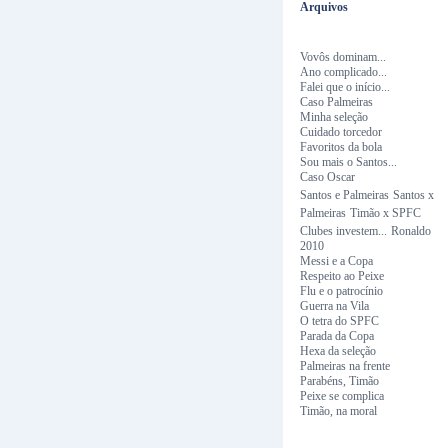
Arquivos
Vovôs dominam...
Ano complicado...
Falei que o início...
Caso Palmeiras
Minha seleção
Cuidado torcedor
Favoritos da bola
Sou mais o Santos...
Caso Oscar
Santos e Palmeiras
Santos x
Palmeiras
Timão x SPFC
Clubes investem...
Ronaldo
2010
Messi e a Copa
Respeito ao Peixe
Flu e o patrocínio
Guerra na Vila
O tetra do SPFC
Parada da Copa
Hexa da seleção
Palmeiras na frente
Parabéns, Timão
Peixe se complica
Timão, na moral