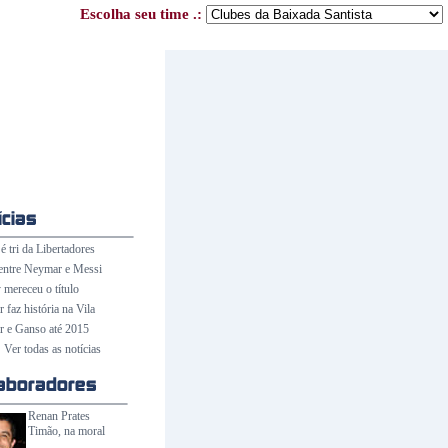
Escolha seu time .:
é tri da Libertadores
entre Neymar e Messi
 mereceu o título
faz história na Vila
 e Ganso até 2015
Ver todas as notícias
Renan Prates
Timão, na moral