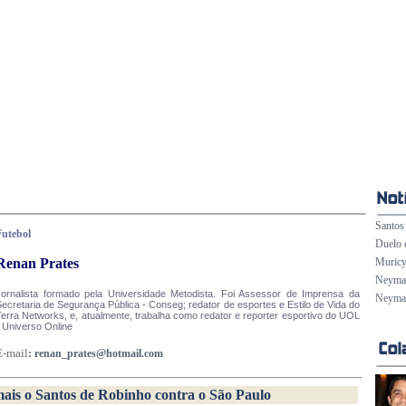
Santos 
Futebol
Duelo 
Renan Prates
Muricy
Neymar 
Jornalista formado pela Universidade Metodista. Foi Assessor de Imprensa da
Neymar
ecretaria de Segurança Pública - Conseg; redator de esportes e Estilo de Vida do
Terra Networks, e, atualmente, trabalha como redator e reporter esportivo do UOL
 Universo Online
E-mail
:
renan_prates@hotmail.com
ais o Santos de Robinho contra o São Paulo