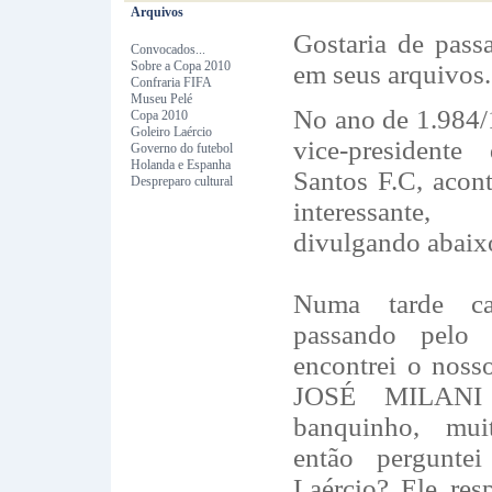
Arquivos
Gostaria de passa
Convocados...
Sobre a Copa 2010
em seus arquivos.
Confraria FIFA
Museu Pelé
No ano de 1.984/
Copa 2010
Goleiro Laércio
vice-president
Governo do futebol
Holanda e Espanha
Santos F.C, acon
Despreparo cultural
interessante
divulgando abaixo
Numa tarde ca
passando pelo
encontrei o nos
JOSÉ MILANI
banquinho, mui
então pergunt
Laércio? Ele res