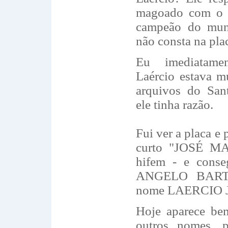
magoado com o S
campeão do mu
não consta na pla
Eu imediatame
Laércio estava mu
arquivos do Sant
ele tinha razão.
Fui ver a placa e
curto "JOSÉ MA
hifem - e cons
ANGELO BARTO
nome LAERCIO 
Hoje aparece be
outros nomes, p