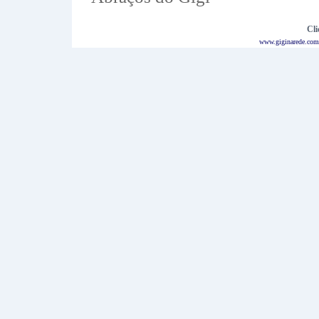
Cli
www.giginarede.com.