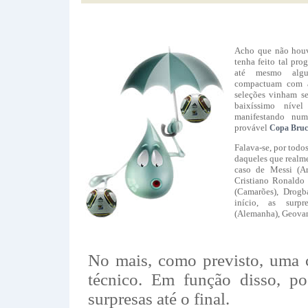
Acho que não houv
tenha feito tal pro
até mesmo algu
compactuam com a
seleções vinham se
baixíssimo nível
manifestando nu
provável
Copa Bruc
Falava-se, por todos
daqueles que realm
caso de Messi (Ar
Cristiano Ronaldo 
(Camarões), Drog
início, as surp
(Alemanha), Geovann
No mais, como previsto, uma 
técnico. Em função disso, po
surpresas até o final.