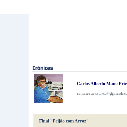
Carlos Alberto Mano Prieto
contato:
carlosprieto@giginarede.c
Final "Feijão com Arroz"