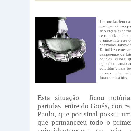
Isto me faz lembra
qualquer câmara pa
se ouriçam às porta
se candidatando a u
o único interesse 
chamados “rabos de
E, infelizmente,
campeonato de fute
aqueles clubes 
aguardam ansiosa
coloridas”, para l
mesmo para salv
financeira caótica.
Esta situação ficou notóri
partidas entre do Goiás, contr
Paulo, que por sinal possui um
que permaneceu todo o primei
coincidentemente ou não,