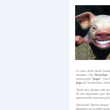
O carro chefe desse ban
instante. Um
Hortelino 
ressoa pelo
“
papo
”. Um G
fogo
do Vicentinho. Enfim
Outro dia, mesmo não sen
de um deputado, que dent
apresentada, mas sim pelo
Ora bolas! Apesar dessas 
destaque no cenário polít