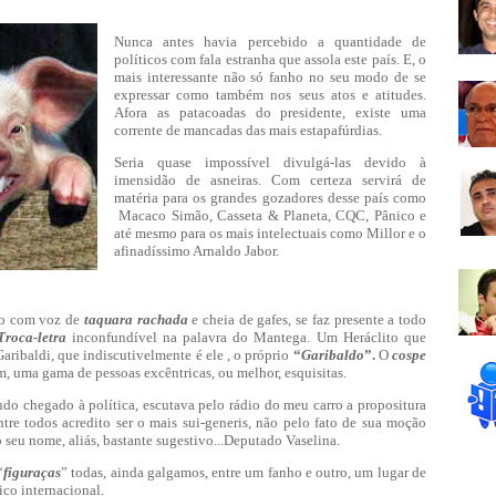
Nunca antes havia percebido a quantidade de
políticos com fala estranha que assola este país. E, o
mais interessante não só fanho no seu modo de se
expressar como também nos seus atos e atitudes.
Afora as patacoadas do presidente, existe uma
corrente de mancadas das mais estapafúrdias.
Seria quase impossível divulgá-las devido à
imensidão de asneiras. Com certeza servirá de
matéria para os grandes gozadores desse país como
Macaco Simão, Casseta & Planeta, CQC, Pânico e
até mesmo para os mais intelectuais como Millor e o
afinadíssimo Arnaldo Jabor.
do com voz de
taquara
rachada
e cheia de gafes, se faz presente a todo
Troca-letra
inconfundível na palavra do Mantega. Um Heráclito que
aribaldi, que indiscutivelmente é ele , o próprio
“
Garibaldo
”.
O
cospe
, uma gama de pessoas excêntricas, ou melhor, esquisitas.
do chegado à política, escutava pelo rádio do meu carro a propositura
re todos acredito ser o mais sui-generis, não pelo fato de sua moção
 seu nome, aliás, bastante sugestivo...Deputado Vaselina.
“
figuraças
” todas, ainda galgamos, entre um fanho e outro, um lugar de
ico internacional.