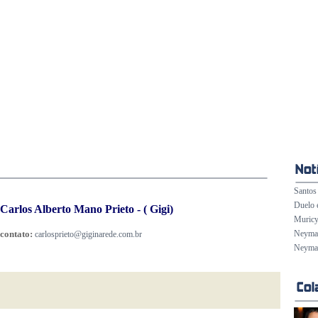
Santos 
Duelo 
Carlos Alberto Mano Prieto - ( Gigi)
Muricy
contato:
Neymar 
carlosprieto@giginarede.com.br
Neymar