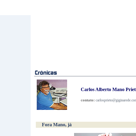
Carlos Alberto Mano Prieto
contato:
carlosprieto@giginarede.co
Fora Mano, já