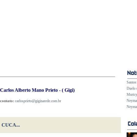
Santos 
Duelo 
Carlos Alberto Mano Prieto - ( Gigi)
Muricy
contato:
Neymar 
carlosprieto@giginarede.com.br
Neymar
CUCA...