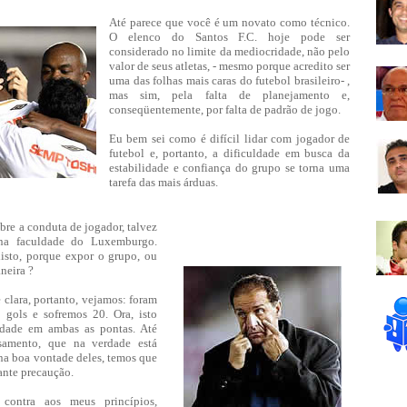
Até parece que você é um novato como técnico.
O elenco do Santos F.C. hoje pode ser
considerado no limite da mediocridade, não pelo
valor de seus atletas, - mesmo porque acredito ser
uma das folhas mais caras do futebol brasileiro- ,
mas sim, pela falta de planejamento e,
conseqüentemente, por falta de padrão de jogo.
Eu bem sei como é difícil lidar com jogador de
futebol e, portanto, a dificuldade em busca da
estabilidade e confiança do grupo se torna uma
tarefa das mais árduas.
bre a conduta de jogador, talvez
 na faculdade do Luxemburgo.
sto, porque expor o grupo, ou
neira ?
 clara, portanto, vejamos: foram
9 gols e sofremos 20. Ora, isto
idade em ambas as pontas. Até
samento, que na verdade está
na boa vontade deles, temos que
ante precaução.
 contra aos meus princípios,