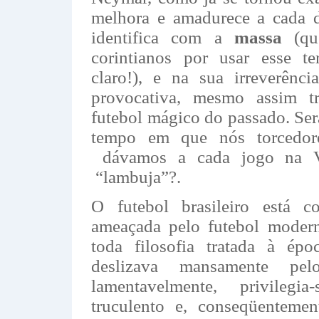
melhora e amadurece a cada d
identifica com a
massa
(q
corintianos por usar esse te
claro!), e na sua irreverênc
provocativa, mesmo assim t
futebol mágico do passado. Se
tempo em que nós torcedor
dávamos a cada jogo na Vi
“lambuja”?.
O futebol brasileiro está 
ameaçada pelo futebol modern
toda filosofia tratada à é
deslizava mansamente pe
lamentavelmente, privile
truculento e, conseqüentemen