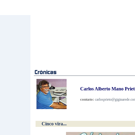
Carlos Alberto Mano Prieto
contato:
carlosprieto@giginarede.co
Cinco vira...